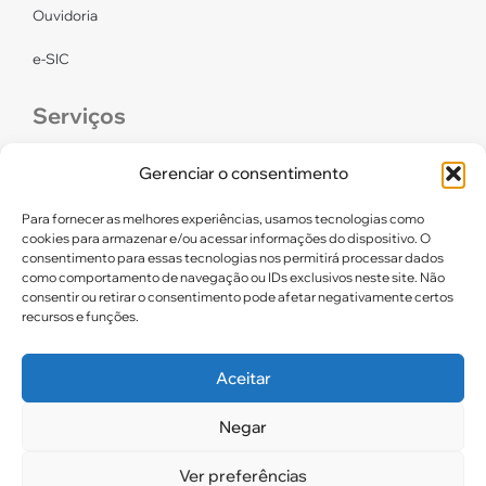
Ouvidoria
e-SIC
Serviços
CONFEF
Gerenciar o consentimento
LGPD – CREF16/RN
Para fornecer as melhores experiências, usamos tecnologias como
cookies para armazenar e/ou acessar informações do dispositivo. O
consentimento para essas tecnologias nos permitirá processar dados
Links úteis
como comportamento de navegação ou IDs exclusivos neste site. Não
consentir ou retirar o consentimento pode afetar negativamente certos
Certidão de Quitação Eleitoral
recursos e funções.
Parceiros CREF16
Aceitar
Negar
2025. CREF 16 – Todos os direitos reservados
Ver preferências