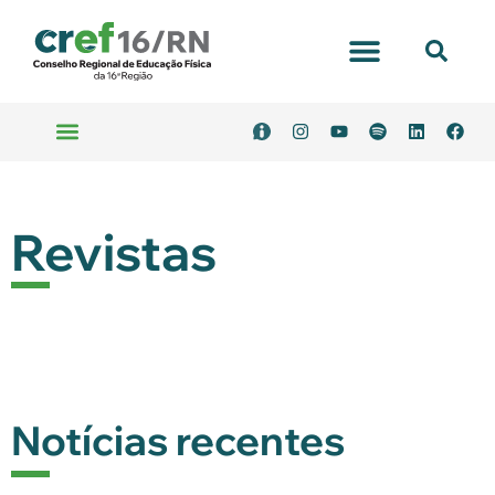
Portal Transparência
Emitir Boleto
Serviços Online
Revistas
Notícias recentes