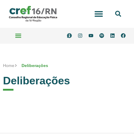
Portal Transparência
Serviços Online
Home
Deliberações
Deliberações