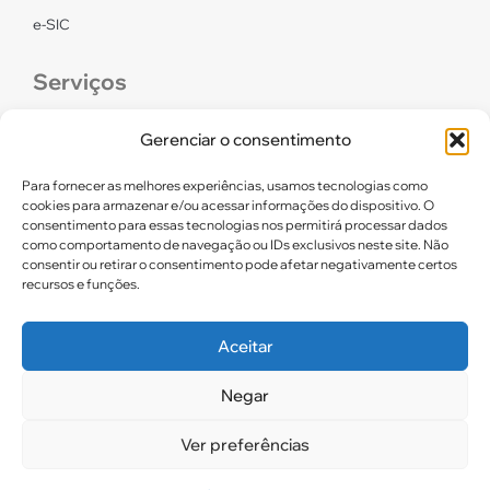
e-SIC
Serviços
CONFEF
Gerenciar o consentimento
LGPD – CREF16/RN
Para fornecer as melhores experiências, usamos tecnologias como
cookies para armazenar e/ou acessar informações do dispositivo. O
consentimento para essas tecnologias nos permitirá processar dados
Links úteis
como comportamento de navegação ou IDs exclusivos neste site. Não
consentir ou retirar o consentimento pode afetar negativamente certos
Certidão de Quitação Eleitoral
recursos e funções.
Parceiros CREF16
Aceitar
Negar
2025. CREF 16 – Todos os direitos reservados
Ver preferências