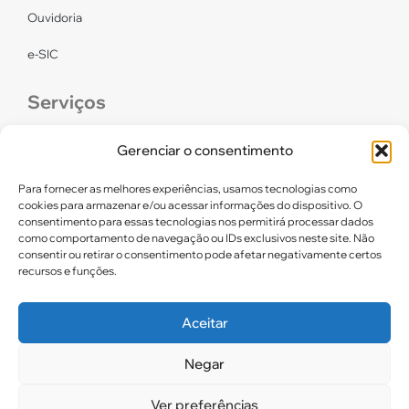
Ouvidoria
e-SIC
Serviços
CONFEF
Gerenciar o consentimento
LGPD – CREF16/RN
Para fornecer as melhores experiências, usamos tecnologias como
cookies para armazenar e/ou acessar informações do dispositivo. O
consentimento para essas tecnologias nos permitirá processar dados
Links úteis
como comportamento de navegação ou IDs exclusivos neste site. Não
consentir ou retirar o consentimento pode afetar negativamente certos
Certidão de Quitação Eleitoral
recursos e funções.
Parceiros CREF16
Aceitar
Negar
2025. CREF 16 – Todos os direitos reservados
Ver preferências