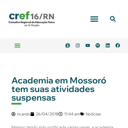
Portal Transparência
Emitir Boleto
Serviços Online
Academia em Mossoró
tem suas atividades
suspensas
ricardo
26/04/2018
11:44 am
Notícias
Mesmo tendo sido notificada várias vezes, a academia