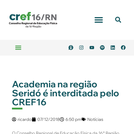
Portal Transparência
Emitir Boleto
Serviços Online
Academia na região
Seridó é interditada pelo
CREF16
ricardo
07/12/2018
6:50 pm
Notícias
O Conselho Regional de Educação Física da 16° Região