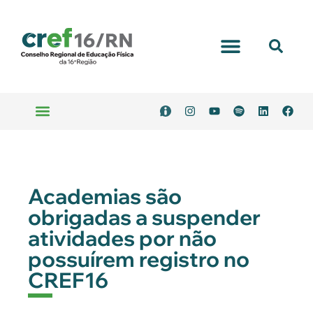
Portal Transparência
Emitir Boleto
Serviços Online
Academias são
obrigadas a suspender
atividades por não
possuírem registro no
CREF16