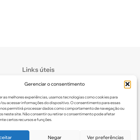
Links úteis
Gerenciar o consentimento
Certidão de Quitação Eleitoral
er as melhores experiências, usamos tecnologias como cookies para
Parceiros CREF16
/ou acessar informações do dispositivo. O consentimento para essas
 nos permitirá processar dados como comportamento de navegação ou
os neste site. Não consentir ou retirar o consentimento pode afetar
te certos recursos e funções.
ceitar
Negar
Ver preferências