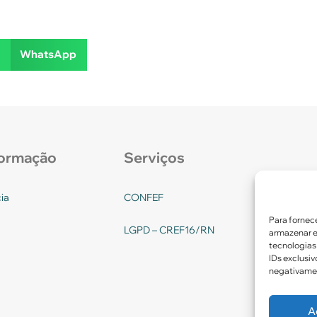
WhatsApp
formação
Serviços
ia
CONFEF
Para fornec
LGPD – CREF16/RN
armazenar e
tecnologias
IDs exclusiv
negativamen
A