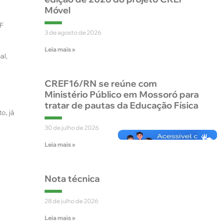
Móvel
F
3 de agosto de 2026
Leia mais »
al,
CREF16/RN se reúne com
Ministério Público em Mossoró para
tratar de pautas da Educação Física
o, já
30 de julho de 2026
Leia mais »
Nota técnica
28 de julho de 2026
Leia mais »