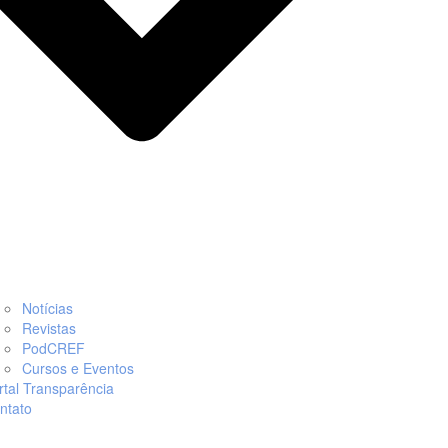
Notícias
Revistas
PodCREF
Cursos e Eventos
rtal Transparência
ntato