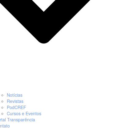
Notícias
Revistas
PodCREF
Cursos e Eventos
rtal Transparência
ntato