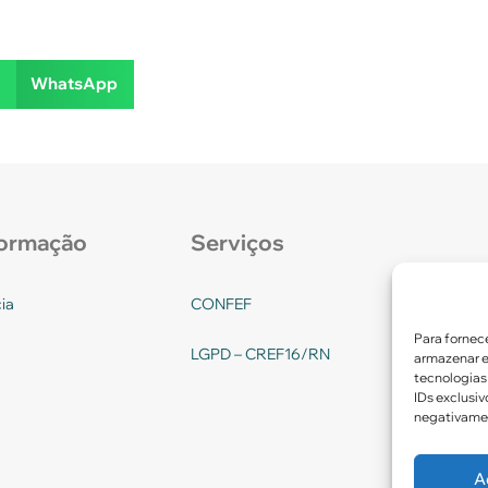
WhatsApp
formação
Serviços
ia
CONFEF
Para fornec
LGPD – CREF16/RN
armazenar e
tecnologias
IDs exclusiv
negativamen
A