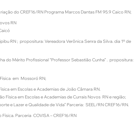
a
 criação do CREF16/RN Programa Marcos Dantas FM 95.9 Caico RN;
Novos RN
Caicó
bu RN ; propositura: Vereadora Verônica Senra da Silva. dia 1º de
a do Mérito Profissional “Professor Sebastião Cunha” . propositura:
 Física em Mossoró RN;
 Física em Escolas e Academias de João Câmara RN.
ão Física em Escolas e Academias de Currais Novos RN e região;
porte e Lazer e Qualidade de Vida” Parceria: SEEL/RN CREF16/RN.
ão Física. Parceria COVISA – CREF16/RN