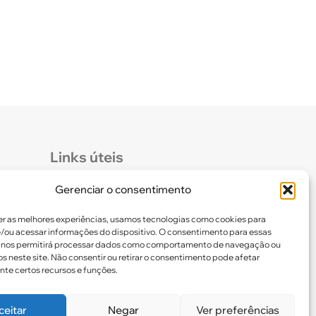
Links úteis
Gerenciar o consentimento
Certidão de Quitação Eleitoral
er as melhores experiências, usamos tecnologias como cookies para
Parceiros CREF16
/ou acessar informações do dispositivo. O consentimento para essas
 nos permitirá processar dados como comportamento de navegação ou
os neste site. Não consentir ou retirar o consentimento pode afetar
te certos recursos e funções.
ceitar
Negar
Ver preferências