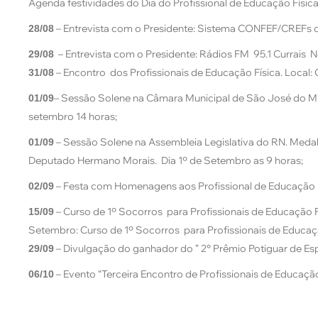
Agenda festividades do Dia do Profissional de Educação Físic
– Entrevista com o Presidente: Sistema CONFEF/CREFs
28/08
– Entrevista com o Presidente: Rádios FM 95.1 Currais 
29/08
– Encontro dos Profissionais de Educação Física. Local: 
31/08
– Sessão Solene na Câmara Municipal de São José do Mipi
01/09
setembro 14 horas;
– Sessão Solene na Assembleia Legislativa do RN. Medalh
01/09
Deputado Hermano Morais. Dia 1º de Setembro as 9 horas;
– Festa com Homenagens aos Profissional de Educação
02/09
– Curso de 1º Socorros para Profissionais de Educação
15/09
Setembro: Curso de 1º Socorros para Profissionais de Educaç
– Divulgação do ganhador do ” 2° Prêmio Potiguar de Es
29/09
– Evento “Terceira Encontro de Profissionais de Educaç
06/10