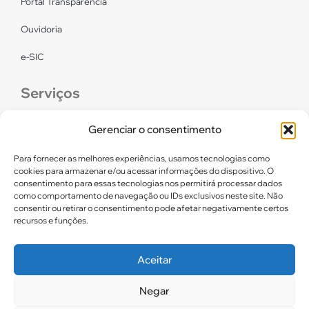
Portal Transparência
Ouvidoria
e-SIC
Serviços
CONFEF
Gerenciar o consentimento
LGPD – CREF16/RN
Para fornecer as melhores experiências, usamos tecnologias como
cookies para armazenar e/ou acessar informações do dispositivo. O
consentimento para essas tecnologias nos permitirá processar dados
Links úteis
como comportamento de navegação ou IDs exclusivos neste site. Não
consentir ou retirar o consentimento pode afetar negativamente certos
Certidão de Quitação Eleitoral
recursos e funções.
Parceiros CREF16
Aceitar
Negar
2025. CREF 16 – Todos os direitos reservados