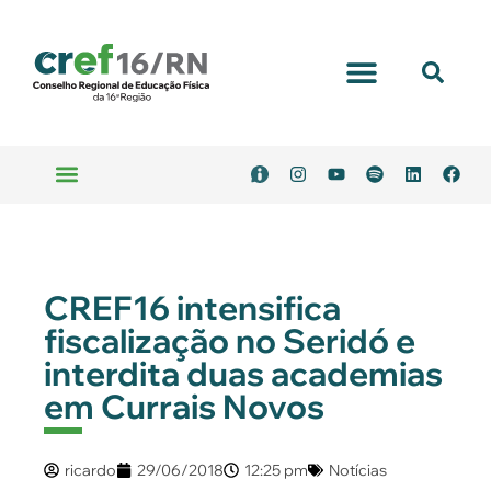
Portal Transparência
Emitir Boleto
Serviços Online
CREF16 intensifica
fiscalização no Seridó e
interdita duas academias
em Currais Novos
ricardo
29/06/2018
12:25 pm
Notícias