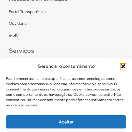
Portal Transparência
Ouvidoria
e-SIC
Serviços
CONFEF
Gerenciar o consentimento
LGPD – CREF16/RN
Para fornecer as melhores experiências, usamos tecnologias como
cookies para armazenar e/ou acessar informações do dispositivo. O
consentimento para essas tecnologias nos permitirá processar dados
Links úteis
como comportamento de navegação ou IDs exclusivos neste site. Não
consentir ou retirar o consentimento pode afetar negativamente certos
Certidão de Quitação Eleitoral
recursos e funções.
Parceiros CREF16
Aceitar