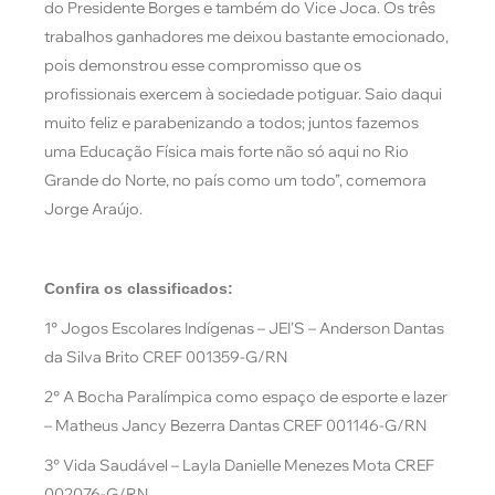
do Presidente Borges e também do Vice Joca. Os três
trabalhos ganhadores me deixou bastante emocionado,
pois demonstrou esse compromisso que os
profissionais exercem à sociedade potiguar. Saio daqui
muito feliz e parabenizando a todos; juntos fazemos
uma Educação Física mais forte não só aqui no Rio
Grande do Norte, no país como um todo”, comemora
Jorge Araújo.
Confira os classificados:
1° Jogos Escolares Indígenas – JEI’S – Anderson Dantas
da Silva Brito CREF 001359-G/RN
2° A Bocha Paralímpica como espaço de esporte e lazer
– Matheus Jancy Bezerra Dantas CREF 001146-G/RN
3° Vida Saudável – Layla Danielle Menezes Mota CREF
002076-G/RN