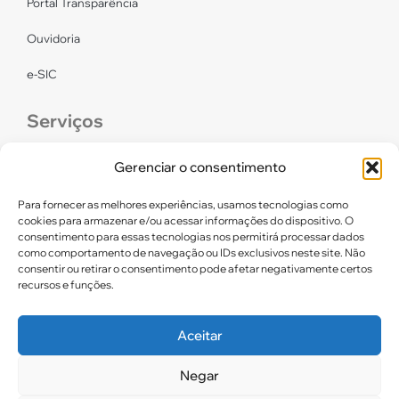
Portal Transparência
Ouvidoria
e-SIC
Serviços
CONFEF
Gerenciar o consentimento
LGPD – CREF16/RN
Para fornecer as melhores experiências, usamos tecnologias como
cookies para armazenar e/ou acessar informações do dispositivo. O
consentimento para essas tecnologias nos permitirá processar dados
Links úteis
como comportamento de navegação ou IDs exclusivos neste site. Não
consentir ou retirar o consentimento pode afetar negativamente certos
Certidão de Quitação Eleitoral
recursos e funções.
Parceiros CREF16
Aceitar
Negar
2025. CREF 16 – Todos os direitos reservados