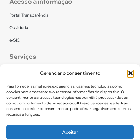
Acesso a informação
Portal Transparência
Ouvidoria
e-SIC
Serviços
CONFEF
Gerenciar o consentimento
LGPD – CREF16/RN
Para fornecer as melhores experiências, usamos tecnologias como
cookies para armazenar e/ou acessar informações do dispositivo. O
consentimento para essas tecnologias nos permitirá processar dados
Links úteis
como comportamento de navegação ou IDs exclusivos neste site. Não
consentir ou retirar o consentimento pode afetar negativamente certos
Certidão de Quitação Eleitoral
recursos e funções.
Parceiros CREF16
Aceitar