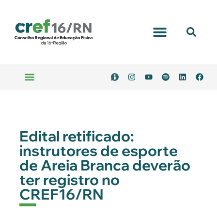
Portal Transparência
Emitir Boleto
Serviços Online
Edital retificado:
instrutores de esporte
de Areia Branca deverão
ter registro no
CREF16/RN