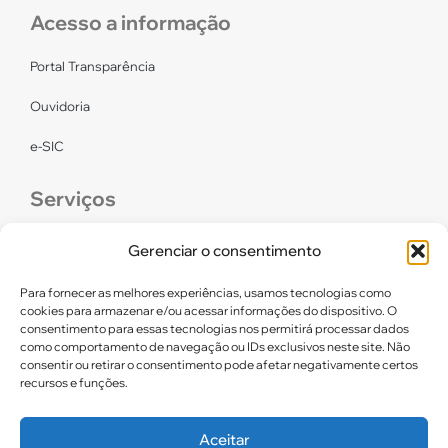
Acesso a informação
Portal Transparência
Ouvidoria
e-SIC
Serviços
CONFEF
Gerenciar o consentimento
LGPD – CREF16/RN
Para fornecer as melhores experiências, usamos tecnologias como
cookies para armazenar e/ou acessar informações do dispositivo. O
consentimento para essas tecnologias nos permitirá processar dados
Links úteis
como comportamento de navegação ou IDs exclusivos neste site. Não
consentir ou retirar o consentimento pode afetar negativamente certos
Certidão de Quitação Eleitoral
recursos e funções.
Parceiros CREF16
Aceitar