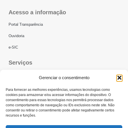
Acesso a informação
Portal Transparência
Ouvidoria
e-SIC
Serviços
CONFEF
Gerenciar o consentimento
LGPD – CREF16/RN
Para fornecer as melhores experiências, usamos tecnologias como
cookies para armazenar e/ou acessar informações do dispositivo. O
consentimento para essas tecnologias nos permitirá processar dados
Links úteis
como comportamento de navegação ou IDs exclusivos neste site. Não
consentir ou retirar o consentimento pode afetar negativamente certos
Certidão de Quitação Eleitoral
recursos e funções.
Parceiros CREF16