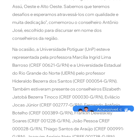
Assú, Oeste e Alto Oeste. Sabemos que teremos
desafios e esperamos atravessá-los com qualidade e
muita dedicação”, comemorou o conselheiro Antônio
José, escolhido para discursar em nome dos
conselheiros da região.
Na ocasião, a Universidade Potiguar (UnP) esteve
representada pela professora Marcília Ingrid Lima
Barroso (CREF 00621-G/RN) e a Universidade Estadual
do Rio Grande do Norte (UERN) pelo professor
Hideraldo Bezerra dos Santos (CREF 000054-G/RN).
Também estiveram presente os conselheiros Elizabeth
Jatobá Bezerra Tinoco (CREF 000030-G/RN), Evilácio
Jocas Júnior (CREF 002777-G/RN), Fernando Antônio
Botelho (CREF 000389-G/RN), Franklin Deweskley
Soares (CREF 001228-G/RN), João Pessoa CREF
000028-G/RN, Thiago Santos de Araújo (CREF 000991-
G/RN), Joaquim Aprígio Neto (CREF 001738-G/RN),