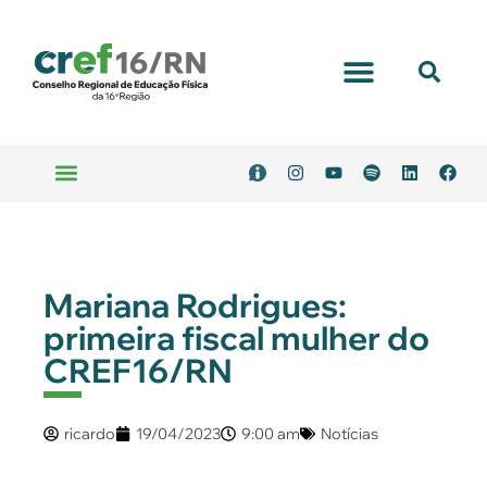
Portal Transparência
Emitir Boleto
Serviços Online
Mariana Rodrigues:
primeira fiscal mulher do
CREF16/RN
ricardo
19/04/2023
9:00 am
Notícias