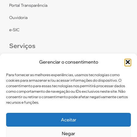
Portal Transparência
Ouvidoria
e-SIC
Serviços
CONFEF
Gerenciar o consentimento
LGPD – CREF16/RN
Para fornecer as melhores experiências, usamos tecnologias como
cookies para armazenar e/ou acessar informações do dispositivo. O
consentimento para essas tecnologias nos permitirá processar dados
Links úteis
como comportamento de navegação ou IDs exclusivos neste site. Não
consentir ou retirar o consentimento pode afetar negativamente certos
Certidão de Quitação Eleitoral
recursos e funções.
Parceiros CREF16
Aceitar
Negar