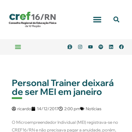
Portal Transparência
Emitir Boleto
Serviços Online
Personal Trainer deixará
de ser MEI em janeiro
ricardo
14/12/2017
2:00 pm
Notícias
O Microempreendedor Individual (MEI) registrava-se no
CREF16/RN e não precisava pagar a anuidade, porém,