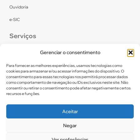
Ouvidoria
e-SIC
Serviços
CONFEF
Gerenciar o consentimento
LGPD – CREF16/RN
Para fornecer as melhores experiências, usamos tecnologias como
cookies para armazenar e/ou acessar informações do dispositivo. O
consentimento para essas tecnologias nos permitirá processar dados
Links úteis
como comportamento de navegação ou IDs exclusivos neste site. Não
consentir ou retirar o consentimento pode afetar negativamente certos
Certidão de Quitação Eleitoral
recursos e funções.
Parceiros CREF16
Aceitar
Negar
2025. CREF 16 – Todos os direitos reservados
Ver preferências