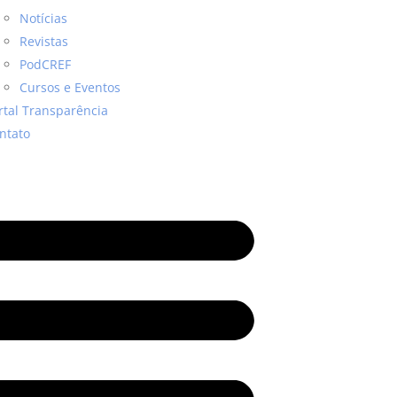
Notícias
Revistas
PodCREF
Cursos e Eventos
rtal Transparência
ntato