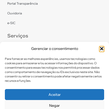
Portal Transparência
Ouvidoria
e-SIC
Serviços
CONFEF
Gerenciar o consentimento
LGPD – CREF16/RN
Para fornecer as melhores experiências, usamos tecnologias como
cookies para armazenar e/ou acessar informações do dispositivo. O
consentimento para essas tecnologias nos permitirá processar dados
Links úteis
como comportamento de navegação ou IDs exclusivos neste site. Não
consentir ou retirar o consentimento pode afetar negativamente certos
Certidão de Quitação Eleitoral
recursos e funções.
Parceiros CREF16
Aceitar
Negar