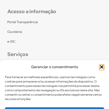
Acesso a informação
Portal Transparência
Ouvidoria
e-SIC
Serviços
CONFEF
Gerenciar o consentimento
LGPD – CREF16/RN
Para fornecer as melhores experiências, usamos tecnologias como
cookies para armazenar e/ou acessar informações do dispositivo. O
consentimento para essas tecnologias nos permitirá processar dados
Links úteis
como comportamento de navegação ou IDs exclusivos neste site. Não
consentir ou retirar o consentimento pode afetar negativamente certos
Certidão de Quitação Eleitoral
recursos e funções.
Parceiros CREF16