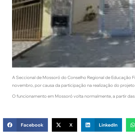
A Seccional de Mossoró do Conselho Regional de Educação Físi
novembro, por causa da participação na realização do projet
O funcionamento em Mossoró volta normalmente, a partir das 
Facebook
X
LinkedIn