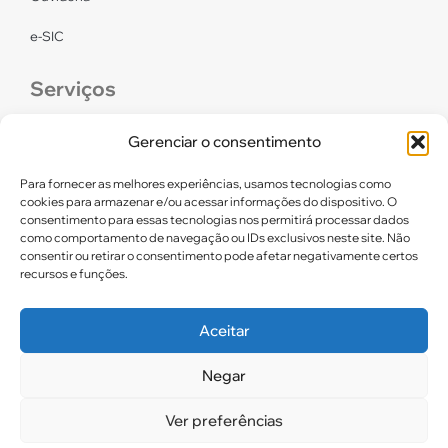
e-SIC
Serviços
CONFEF
Gerenciar o consentimento
LGPD – CREF16/RN
Para fornecer as melhores experiências, usamos tecnologias como
cookies para armazenar e/ou acessar informações do dispositivo. O
consentimento para essas tecnologias nos permitirá processar dados
Links úteis
como comportamento de navegação ou IDs exclusivos neste site. Não
consentir ou retirar o consentimento pode afetar negativamente certos
Certidão de Quitação Eleitoral
recursos e funções.
Parceiros CREF16
Aceitar
Negar
2025. CREF 16 – Todos os direitos reservados
Ver preferências