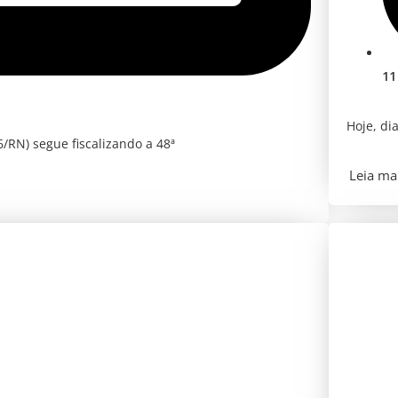
11
Hoje, di
/RN) segue fiscalizando a 48ª
Leia mai