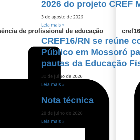
2026 do projeto CREF 
3 de agosto de 2026
Leia mais »
sência de profissional de educação
cref16
CREF16/RN se reúne co
Público em Mossoró par
pautas da Educação Fí
30 de julho de 2026
Leia mais »
Nota técnica
28 de julho de 2026
Leia mais »