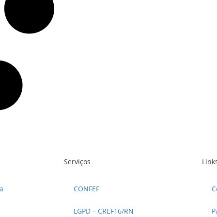
Serviços
Link
a
CONFEF
C
LGPD – CREF16/RN
P