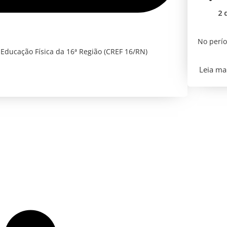
2 
No perío
ducação Física da 16ª Região (CREF 16/RN)
Leia mai