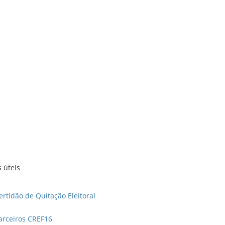
s úteis
ertidão de Quitação Eleitoral
arceiros CREF16