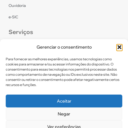
Ouvidoria
e-SIC
Serviços
CONFEF
Gerenciar o consentimento
LGPD – CREF16/RN
Para fornecer as melhores experiências, usamos tecnologias como
cookies para armazenar e/ou acessar informações do dispositivo. O
consentimento para essas tecnologias nos permitirá processar dados
Links úteis
como comportamento de navegação ou IDs exclusivos neste site. Não
consentir ou retirar o consentimento pode afetar negativamente certos
Certidão de Quitação Eleitoral
recursos e funções.
Parceiros CREF16
Aceitar
Negar
2025. CREF 16 – Todos os direitos reservados
Ver preferências