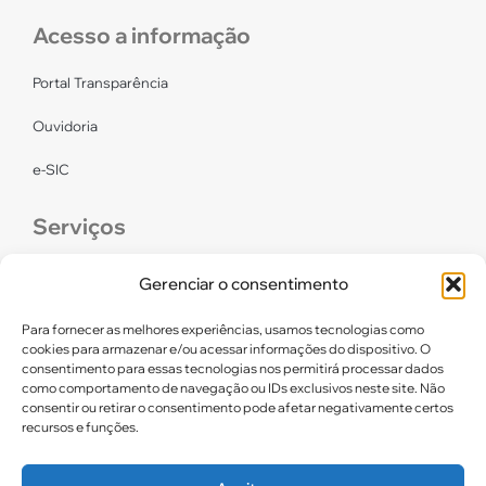
Acesso a informação
Portal Transparência
Ouvidoria
e-SIC
Serviços
CONFEF
Gerenciar o consentimento
LGPD – CREF16/RN
Para fornecer as melhores experiências, usamos tecnologias como
cookies para armazenar e/ou acessar informações do dispositivo. O
consentimento para essas tecnologias nos permitirá processar dados
Links úteis
como comportamento de navegação ou IDs exclusivos neste site. Não
consentir ou retirar o consentimento pode afetar negativamente certos
Certidão de Quitação Eleitoral
recursos e funções.
Parceiros CREF16