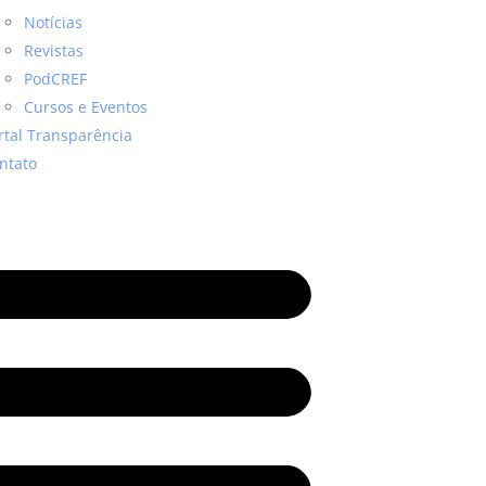
Notícias
Revistas
PodCREF
Cursos e Eventos
rtal Transparência
ntato