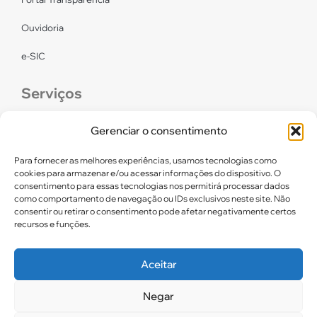
Ouvidoria
e-SIC
Serviços
CONFEF
Gerenciar o consentimento
LGPD – CREF16/RN
Para fornecer as melhores experiências, usamos tecnologias como
cookies para armazenar e/ou acessar informações do dispositivo. O
consentimento para essas tecnologias nos permitirá processar dados
Links úteis
como comportamento de navegação ou IDs exclusivos neste site. Não
consentir ou retirar o consentimento pode afetar negativamente certos
Certidão de Quitação Eleitoral
recursos e funções.
Parceiros CREF16
Aceitar
Negar
2025. CREF 16 – Todos os direitos reservados