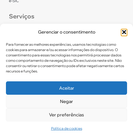
e-SIC
Serviços
CONFEF
Gerenciar o consentimento
LGPD – CREF16/RN
Para fornecer as melhores experiências, usamos tecnologias como
cookies para armazenar e/ou acessar informações do dispositivo. O
consentimento para essas tecnologias nos permitirá processar dados
Links úteis
como comportamento de navegação ou IDs exclusivos neste site. Não
consentir ou retirar o consentimento pode afetar negativamente certos
Certidão de Quitação Eleitoral
recursos e funções.
Parceiros CREF16
Aceitar
Negar
2025. CREF 16 – Todos os direitos reservados
Ver preferências
Política de cookies