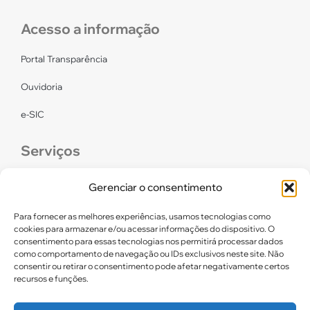
Acesso a informação
Portal Transparência
Ouvidoria
e-SIC
Serviços
CONFEF
Gerenciar o consentimento
LGPD – CREF16/RN
Para fornecer as melhores experiências, usamos tecnologias como
cookies para armazenar e/ou acessar informações do dispositivo. O
consentimento para essas tecnologias nos permitirá processar dados
Links úteis
como comportamento de navegação ou IDs exclusivos neste site. Não
consentir ou retirar o consentimento pode afetar negativamente certos
Certidão de Quitação Eleitoral
recursos e funções.
Parceiros CREF16