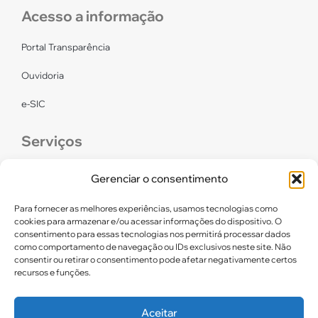
Acesso a informação
Portal Transparência
Ouvidoria
e-SIC
Serviços
CONFEF
Gerenciar o consentimento
LGPD – CREF16/RN
Para fornecer as melhores experiências, usamos tecnologias como
cookies para armazenar e/ou acessar informações do dispositivo. O
consentimento para essas tecnologias nos permitirá processar dados
Links úteis
como comportamento de navegação ou IDs exclusivos neste site. Não
consentir ou retirar o consentimento pode afetar negativamente certos
Certidão de Quitação Eleitoral
recursos e funções.
Parceiros CREF16
Aceitar