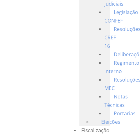
Judiciais
Legislação
CONFEF
Resoluçõe
CREF
16
Deliberaçõ
Regimento
Interno
Resoluçõe
MEC
Notas
Técnicas
Portarias
Eleições
Fiscalização