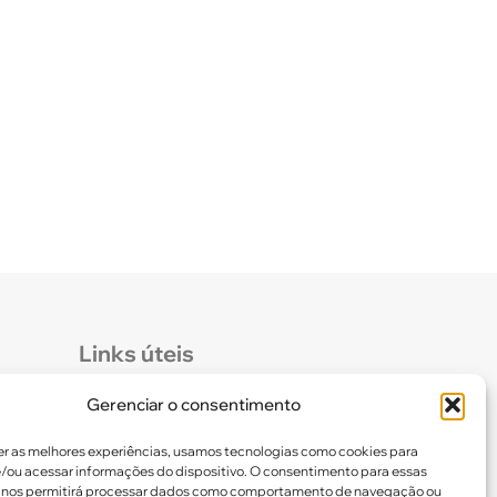
Links úteis
Gerenciar o consentimento
Certidão de Quitação Eleitoral
er as melhores experiências, usamos tecnologias como cookies para
Parceiros CREF16
/ou acessar informações do dispositivo. O consentimento para essas
 nos permitirá processar dados como comportamento de navegação ou