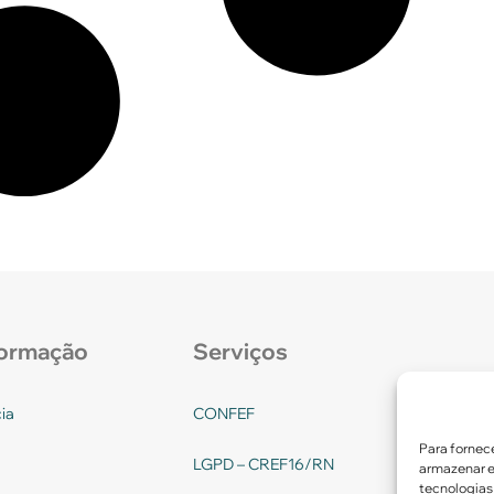
formação
Serviços
ia
CONFEF
Para fornec
LGPD – CREF16/RN
armazenar e
tecnologias