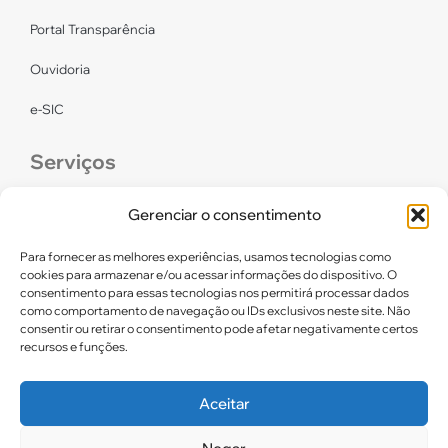
Portal Transparência
Ouvidoria
e-SIC
Serviços
CONFEF
Gerenciar o consentimento
LGPD – CREF16/RN
Para fornecer as melhores experiências, usamos tecnologias como
cookies para armazenar e/ou acessar informações do dispositivo. O
consentimento para essas tecnologias nos permitirá processar dados
Links úteis
como comportamento de navegação ou IDs exclusivos neste site. Não
consentir ou retirar o consentimento pode afetar negativamente certos
Certidão de Quitação Eleitoral
recursos e funções.
Parceiros CREF16
Aceitar