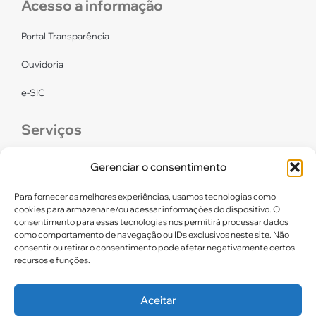
Acesso a informação
Portal Transparência
Ouvidoria
e-SIC
Serviços
CONFEF
Gerenciar o consentimento
LGPD – CREF16/RN
Para fornecer as melhores experiências, usamos tecnologias como
cookies para armazenar e/ou acessar informações do dispositivo. O
consentimento para essas tecnologias nos permitirá processar dados
Links úteis
como comportamento de navegação ou IDs exclusivos neste site. Não
consentir ou retirar o consentimento pode afetar negativamente certos
Certidão de Quitação Eleitoral
recursos e funções.
Parceiros CREF16
Aceitar