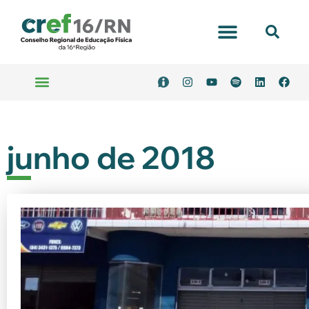
Portal Transparência
Emitir Boleto
Serviços Online
junho de 2018