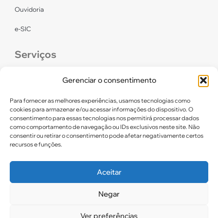
Ouvidoria
e-SIC
Serviços
CONFEF
Gerenciar o consentimento
LGPD – CREF16/RN
Para fornecer as melhores experiências, usamos tecnologias como
cookies para armazenar e/ou acessar informações do dispositivo. O
consentimento para essas tecnologias nos permitirá processar dados
Links úteis
como comportamento de navegação ou IDs exclusivos neste site. Não
consentir ou retirar o consentimento pode afetar negativamente certos
Certidão de Quitação Eleitoral
recursos e funções.
Parceiros CREF16
Aceitar
Negar
2025. CREF 16 – Todos os direitos reservados
Ver preferências