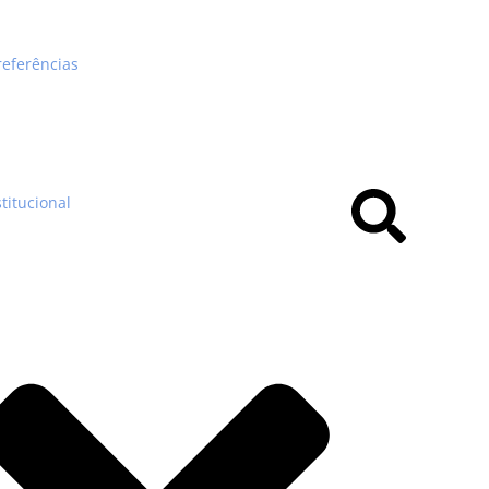
referências
stitucional