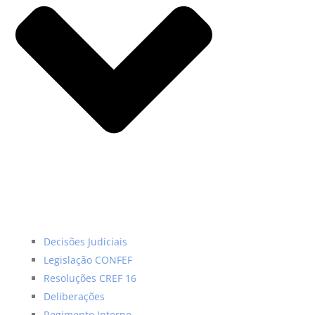
Decisões Judiciais
Legislação CONFEF
Resoluções CREF 16
Deliberações
Regimento Interno