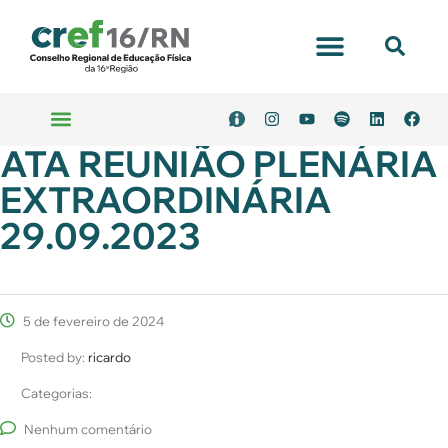
Portal Transparência
ATA REUNIÃO PLENÁRIA
Emitir Boleto
Serviços Online
EXTRAORDINÁRIA
29.09.2023
5 de fevereiro de 2024
Posted by:
ricardo
Categorias:
Nenhum comentário