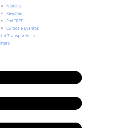
Notícias
Revistas
PodCREF
Cursos e Eventos
rtal Transparência
ntato