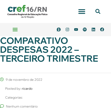
Portal Transparência
COMPARATIVO
Emitir Boleto
Serviços Online
DESPESAS 2022 –
TERCEIRO TRIMESTRE
9 de novembro de 2022
Posted by:
ricardo
Categorias:
Nenhum comentário