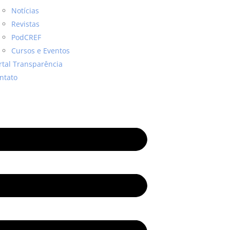
Notícias
Revistas
PodCREF
Cursos e Eventos
rtal Transparência
ntato