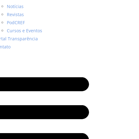
Notícias
Revistas
PodCREF
Cursos e Eventos
rtal Transparência
ntato